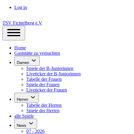
Log in
User
account
TSV Fichtelberg e.V
menu
Main
Toggle
navigation
main
Home
menu
Gaststätte zu verpachten
Damen
Damen
sub-
Spiele der B-Juniorinnen
navigation
Liveticker der B-Juniorinnen
Tabelle der Frauen
Spiele der Frauen
Liveticker der Frauen
Herren
Herren
sub-
Tabelle der Herren
navigation
Spiele der Herren
alle Spiele
News
News
sub-
07 - 2026
navigation