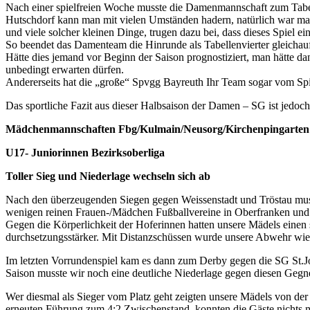
DFB -Mobil war da
Statt Training mal eine Vorführung mit Eigenbeteiligung. Über 30 un
anwesend und ließen sich von den Trainingsmethoden professioneller
Unter der Anleitung des ausgebildeten Trainerduos waren unsere Mäde
Auch konnten Sie feststellen, Fußball ist doch so einfach und die Tr
U-9/11/13 – Junioren
Hallenturniere und Termine
Eine Vielzahl an Hallenturnieren steht in den nächsten Wochen für 
Hervorzuheben sind die Qualifikationsturniere der Damen und U17- /
Samstag 23.11.2024 U15-Juniorinnen SC Eschenb
Samstag 28.12.2024 U15-Juniorinnen TSV Fichtel
Sonntag 29.12.2024 U17-Juniorinnen TSV Fichtelber
Samstag 11.01.2025 U17-Juniorinnen Hof (Moschen