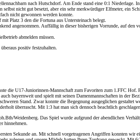
serer Mädels verschiedenen Alters fanden sich zum Vorführtraining in a
 Art durchaus beeindrucken.
ls intensiv bei der Sache und konnten die „Profitrainer“ durchaus übe
ainingsmethoden sind doch immer wieder dieselben. Und auch Ihre „ Hei
die Mädchenmannschaften „ins Haus“.
U15-Juniorinnen in Weidenberg durch den Bezirk Oberfranken. Ausrich
ach
berg (in Weidenberg)
g (in Weidenberg)
dorf)