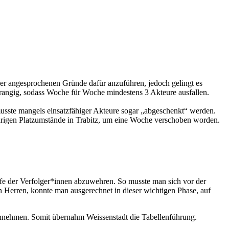
e (Flutlicht) in Kirchenpingarten ausgetragen. In der letzten
eine 2:0 Führung vorlegen. Nach dem 2:1 Halbzeitstand und einer
6:2 wurden die Weidenberger am Ende wieder nach Hause geschickt.
letzt eher zum Lernen. Gegen die körperlich größeren, stärkeren
orf scheiterte man wiederholt an den größeren Mädels der Gäste. Es
er wiederum andere Mädels außen vor lassen.