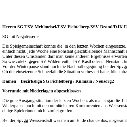
Im letzten Vorrundenspiel kam es dann zum Derby gegen die SG St.Joh
Saison musste wir noch eine deutliche Niederlage gegen diesen Geg
Wer diesmal als Sieger vom Platz geht zeigten unsere Mädels von der
erneuten Führung zum 4:2 Zwischenstand, konnten die Gäste nichts 
Ein begeisterndes Spiel unseres Teams, dass auch entsprechend gefeie
Somit schließt auch hier die Vorrunde mit einem 4. Tabellenplatz in 
U13 - D-Juniorinnen
Lehrjahr für die D – Juniorinnenmannschaft
Die U13-Mädels schließen Ihre Vorrunde mit 2 Siegen und 5 Niederlag
Mannschaften aus Oberpreuschwitz, Donndorf usw. konnte man sich n
war einfach kein Durchkommen. Natürlich könnte man das Team durch
Lieber nimmt man das Lehrjahr in Kauf und alle Mädels kommen zum E
U11 – E-Juniorinnen sehr erfolgreich
Anders läuft es aktuell bei den jüngsten Juniorinnen.
Alle 4 Spiele konnten bisher gewonnen werden , was letztlich mit dem
Insgesamt ist auf eine intensive und doch erfolgreich zu nennende 