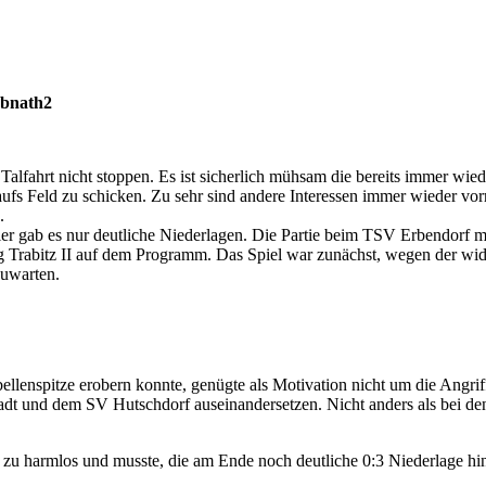
.Bth/Weidenberg. Das Spiel wurde aufgrund der abendlichen Verhältniss
ner hinnehmen.
 ersten Sekunde an. Mit schnell vorgetragenen Angriffen konnten wir 
mehr zulegen und unsere Mädels hatten Ihren Tordrang geweckt. Mit 
rt wurde.
der U17-Juniorinnen-Bezirksoberliga.
en ab. Nachdem die Saison stark begonnen hatte , waren die Spiele zu
icht durchsetzen. Auch im letzten Vorrundenspiel gegen Hof Moschend
 fußballerisch stärkere U11-Juniorinnen aufstocken, müsste dann ab
insatz . Hier zählt die Devise , Erlebnis vor den Erfolg.
 1.Tabellenplatz verbunden ist.
Halbsaison im Damen-/Mädchen-Fußball zu verweisen.