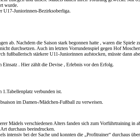
dorf)
orf)
npingarten (in Weidenberg)
nstadt
nstadt
in Bindlach)
chon Tradition geworden und aus der Vorweihnachtszeit nicht mehr weg
erk
rge