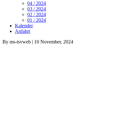
04 / 2024
03 / 2024
02 / 2024
01 / 2024
Kalender
Anfahrt
By
ms-tsvweb
| 10 November, 2024
Herren SG TSV Mehlmeisel/TSV Fichtelberg/SSV Brand/DJK 
SG mit Negativserie
Die Spielgemeinschaft konnte die, in den letzten Wochen eingesetzte,
einfach nicht, jede Woche eine konstant gleichbleibende Mannschaft 
Unter diesen Umständen darf man keine anderen Ergebnisse erwarten
So wie zuletzt gegen SV Wildenreuth, TSV Kastl oder in Neustadt, h
Vor der Winterpause stand noch die Nachholbegegnung bei der Spvgg
Ob der einsetzende Schneefall die Situation verbessert hatte, blieb 
Damen – Bezirksliga SG Fichtelberg / Kulmain / Neusorg2
Vorrunde mit Niederlagen abgeschlossen
Die gute Ausgangssituation der letzten Wochen, als man sogar die Ta