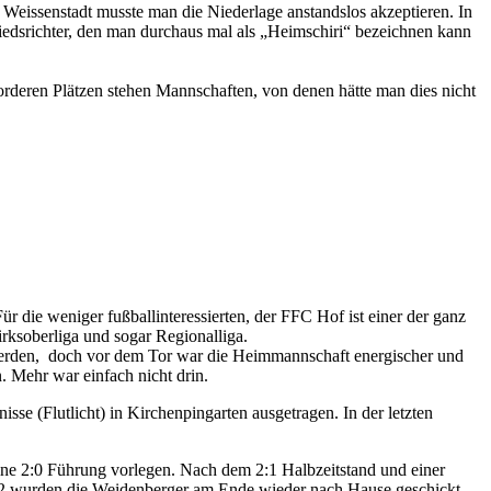
bendlicher Stunde ein.Auch zahlreiche neugierige Eltern waren
rzeugen.
mtrainer“ machen so viel nicht anders.
ter ist der TSV Fichtelberg.