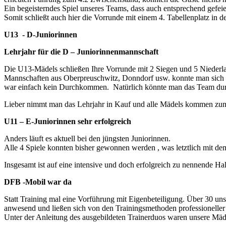
Samstag 11.01.2025 U13-Juniorinnen Hof (Moschen
Sonntag 12.01.2025 Damen Hof (Moschend
Sonntag 12.01.2025 U11/U13/U17-Juniorinnen SSV Kirche
Samstag 01.02.2025 U15/U13-Juniorinnen Spvgg Weisse
Sonntag 02.02.2025 U17/U11-Juniorinnen Spvgg Weisse
Samstag 08.02.2025 U17-Juniorinnen SV Mistelgau (
Der kleine Weihnachtsmarkt am 50. Breitengrad Inzwischen ist es s
Der TSV Fichtelberg lädt am 14.12. ab 14:00 zum Treffen am Sägew
in der Gablonzer Straße ein.
Auf Ihr Kommen freuen wir uns.
PÄCHTER/IN GESUCHT
Traditionsgaststätte im Hohen Fichtelgebi